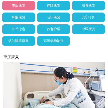
重症康复
神经康复
肌骨康复
肿瘤康复
老年康复
安宁疗护
艺术疗愈
养老护理
中医康复
认知障碍康复
高压氧舱治疗
重症康复